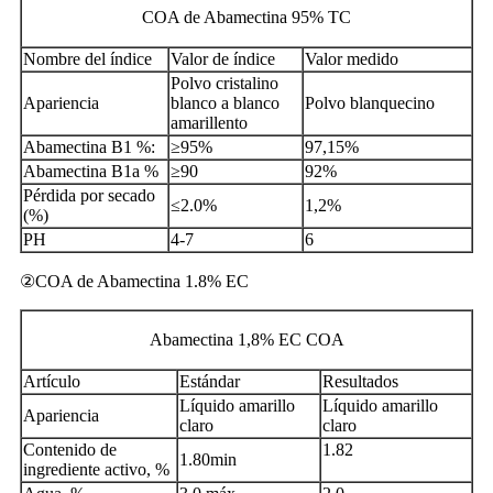
COA de Abamectina 95% TC
Nombre del índice
Valor de índice
Valor medido
Polvo cristalino
Apariencia
blanco a blanco
Polvo blanquecino
amarillento
Abamectina B1 %:
≥95%
97,15%
Abamectina B1a %
≥90
92%
Pérdida por secado
≤2.0%
1,2%
(%)
PH
4-7
6
②COA de Abamectina 1.8% EC
Abamectina 1,8% EC COA
Artículo
Estándar
Resultados
Líquido amarillo
Líquido amarillo
Apariencia
claro
claro
Contenido de
1.82
1.80min
ingrediente activo, %