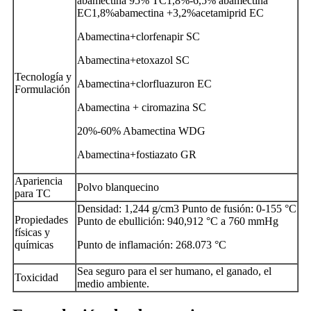
abamectina 95% TC1,8%-6,5% abamectina
EC1,8%abamectina +3,2%acetamiprid EC
Abamectina+clorfenapir SC
Abamectina+etoxazol SC
Tecnología y
Abamectina+clorfluazuron EC
Formulación
Abamectina + ciromazina SC
20%-60% Abamectina WDG
Abamectina+fostiazato GR
Apariencia
Polvo blanquecino
para TC
Densidad: 1,244 g/cm3 Punto de fusión: 0-155 °C
Propiedades
Punto de ebullición: 940,912 °C a 760 mmHg
físicas y
químicas
Punto de inflamación: 268.073 °C
Sea seguro para el ser humano, el ganado, el
Toxicidad
medio ambiente.