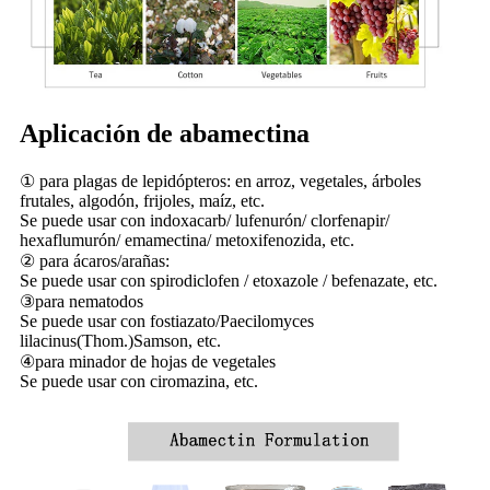
Aplicación de abamectina
① para plagas de lepidópteros: en arroz, vegetales, árboles
frutales, algodón, frijoles, maíz, etc.
Se puede usar con indoxacarb/ lufenurón/ clorfenapir/
hexaflumurón/ emamectina/ metoxifenozida, etc.
② para ácaros/arañas:
Se puede usar con spirodiclofen / etoxazole / befenazate, etc.
③para nematodos
Se puede usar con fostiazato/Paecilomyces
lilacinus(Thom.)Samson, etc.
④para minador de hojas de vegetales
Se puede usar con ciromazina, etc.