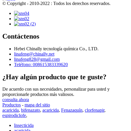
© Copyright - 2010-2022 : Todos los derechos reservados.
Contáctenos
Hebei Chinally tecnología química Co., LTD.
linafeng@chinally.net
linafeng828@gmail.com
Teléfono: 008615383339620
¿Hay algún producto que te guste?
De acuerdo con sus necesidades, personalizar para usted y
proporcionarle productos más valiosos.
consulta ahora
Productos
-
mapa del sitio
acaricida
,
bifenazato
,
acaricida
,
Fenazaquín
,
clorfenapir
,
espirodiclofe
,
Insecticida
acaricida