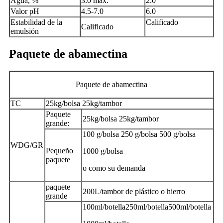
Agua, %
3.0 máx.
2.0
Valor pH
4.5-7.0
6.0
Estabilidad de la
Calificado
Calificado
emulsión
Paquete de abamectina
Paquete de abamectina
TC
25kg/bolsa 25kg/tambor
Paquete
25kg/bolsa 25kg/tambor
grande:
100 g/bolsa 250 g/bolsa 500 g/bolsa
WDG/GR
Pequeño
1000 g/bolsa
paquete
o como su demanda
paquete
200L/tambor de plástico o hierro
grande
100ml/botella250ml/botella500ml/botella