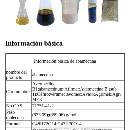
Información básica
Información básica de abamectina
nombre del
abamectina
producto
Avermectina
B1;abamectinum;Afirmar;Avermectina B (sub
Otro nombre
1);Céfiro;vertimec;avomec;Ávido;Agrimek;Agri-
MEK
No CAS.
71751-41-2
Peso
(873.09);(859,06) g/mol
molecular
Fórmula
C48H72O14;C47H70O14