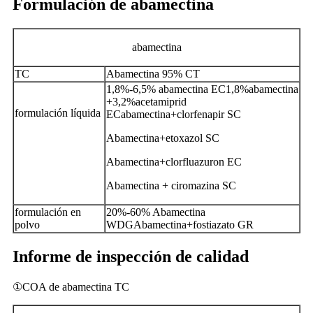
Formulación de abamectina
abamectina
TC
Abamectina 95% CT
1,8%-6,5% abamectina EC1,8%abamectina
+3,2%acetamiprid
formulación líquida
ECabamectina+clorfenapir SC
Abamectina+etoxazol SC
Abamectina+clorfluazuron EC
Abamectina + ciromazina SC
formulación en
20%-60% Abamectina
polvo
WDGAbamectina+fostiazato GR
Informe de inspección de calidad
①COA de abamectina TC