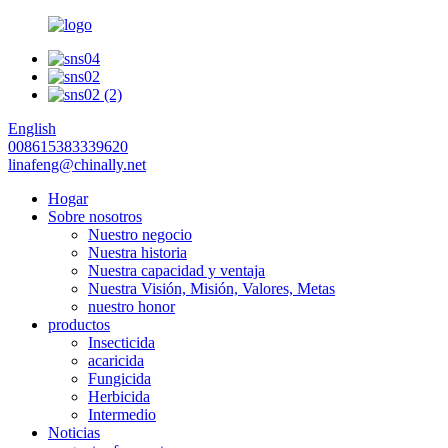
English
008615383339620
linafeng@chinally.net
Hogar
Sobre nosotros
Nuestro negocio
Nuestra historia
Nuestra capacidad y ventaja
Nuestra Visión, Misión, Valores, Metas
nuestro honor
productos
Insecticida
acaricida
Fungicida
Herbicida
Intermedio
Noticias