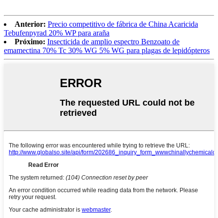
Anterior:
Precio competitivo de fábrica de China Acaricida
Tebufenpyrad 20% WP para araña
Próximo:
Insecticida de amplio espectro Benzoato de
emamectina 70% Tc 30% WG 5% WG para plagas de lepidópteros