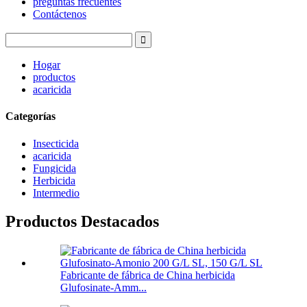
preguntas frecuentes
Contáctenos
Hogar
productos
acaricida
Categorías
Insecticida
acaricida
Fungicida
Herbicida
Intermedio
Productos Destacados
Fabricante de fábrica de China herbicida
Glufosinate-Amm...